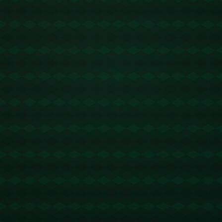
比赛后段的逆转给掘金队带来了不小的打击，尤其是当时比
赛的关键时刻，裁判在仅剩0.1秒时的一次吹罚让比赛的走势
急转直下。这一判罚立刻引起了大量观众和专家的质疑，很
多人认为这次判罚过于严厉，甚至在一场如此激烈的比赛中
显得不合时宜。**裁判判罚的争议性**也成为讨论焦点，部分
球迷认为这是导致掘金队失败的重要因素。