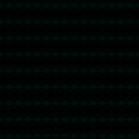
的比赛都在告诉我们，篮球是一场无法预测的旅程，也正因
如此，它才有无穷魅力。
上一篇：76人三巨头遭淘汰！勉强战胜公牛，独行侠或将击败太阳
队？.
下一篇：福尔摩沙国际保龄球赛｜喜获公开组亚军+精英赛冠军 沙菲
克开辟自由人新天地.