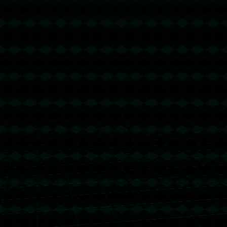
理层考虑做出变动的一个重要参考。
综上所述，莱比锡主帅罗泽面临的挑战不仅限于赛场成绩，
更在于内部关系和外部压力的综合作用。在足球产业飞速发
展的今天，主教练与球队的化学反应已成为不可忽视的重要
因素。无论结局如何，可以肯定的是，这一事件将为其他俱
乐部在类似情况下提供宝贵的借鉴。
上一篇：共话中国经济新机遇丨通讯：授之以渔 惠及长远——中企助
力北非工程技术人员培养.
下一篇：瞭望·治国理政纪事｜争做创新赋能发展的西部示范.
服务热线
0571-6142608