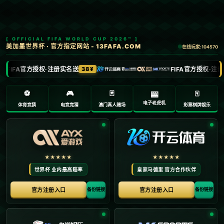
图片报：无论本赛季结果如何，莱比
锡主帅罗泽可能都要下课.
2026-08-09
**莱比锡主帅罗泽：无论成绩如何，他的未来悬而未决**
在当今竞争激烈的足球世界中，教练的命运常常与球队的成
绩紧密相连。然而，德国知名媒体《图片报》的一则报道引
发了人们的热议。即便在本赛季罗泽带领莱比锡取得怎样的
成绩，他的帅位似乎都不再稳固。这让我们不禁疑问：为何
罗泽的未来如此不确定？