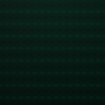
之下，或许正酝酿着一场管理层的**变革**。俱乐部高层可能
对于罗泽的**执教哲学**和球队的长远规划存在分歧。
**2. 罗泽的执教表现**
不可否认，罗泽在执教生涯中展现了不俗的能力。从他执教
门兴格拉德巴赫到成为莱比锡的主帅，他一直是战术创新的
代表。然而，本赛季莱比锡在联赛中的表现并非一帆风顺，
虽然在欧战中取得了一定成绩，但在国内联赛中并未保持稳
定的表现。**如何平衡国内与国际赛场的表现**，成为了罗泽
不得不面对的巨大挑战。
**3. 更衣室与管理层的关系**
在现代足球中，更衣室的和谐是球队能否持续成功的关键之
一。罗泽在莱比锡期间，与一些关键球员的关系也不断受到
外界关注。据内部人士透露，若干重要球员对战术安排及其
在球队中的角色有所不满。这种不和谐或将为罗泽的离任埋