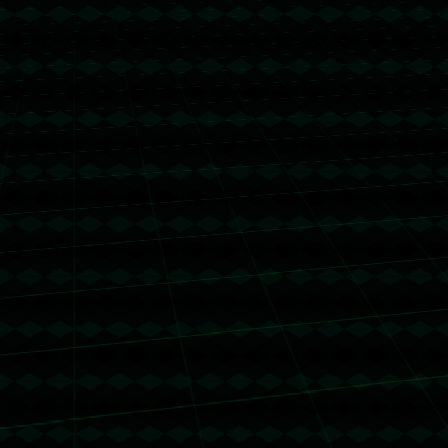
通过拨款加大资金投入、融合创新规划建设思路，以及引导
学生更积极地参与各种体育活动，让“全面提升学生体育活动
可及性”不再止于口号，而真正成为可持续的发展目标。
上一篇：曼联中卫膝盖前十字韧带伤 利桑德罗赛季报销.
下一篇：快船后场铁闸邓恩的进攻端困境.
服务热线
0571-6142608
© Copyright 2024
Kaiyun(中国)股份有限公司_官方网站
All Rights by
kaiyun中
国
地址：青海省黄南藏族自治州河南蒙古族自治县多松乡