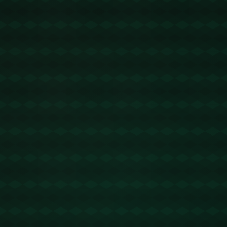
要解决这些问题，加强校园体育设施建设成了必然之举。优
质、多样化的体育设施能够极大地提升学生的运动积极性，
让学生在更好的环境下感受体育的乐趣。尤其是在“双减政策”
的背景下，为学生创造更多健康有益的课后活动显得尤为重
要。
例如，一些学校结合区域特色建设操场草坪足球场，并通过
开放篮球场、跑道等设施，鼓励学生课间多运动。这种明确
的设施升级，不仅提升了学生的健康体质，还缓解了他们的
学习压力，让他们拥有更高质量的校园时光。
### **提升体育活动可及性的创新方法**
除了加强体育设施硬件建设，提升学生体育活动的可及性还
可以从以下几个角度创新：
1. **开放时间与资源共享**